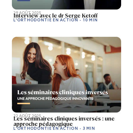
29 AOÛT 2025
Interview avec le dr Serge Ketoff
L'ORTHODONTIE EN ACTION
- 10 MIN
22 AOÛT 2025
Les séminaires cliniques inversés : une
approche pédagogique
L'ORTHODONTIE EN ACTION
- 3 MIN